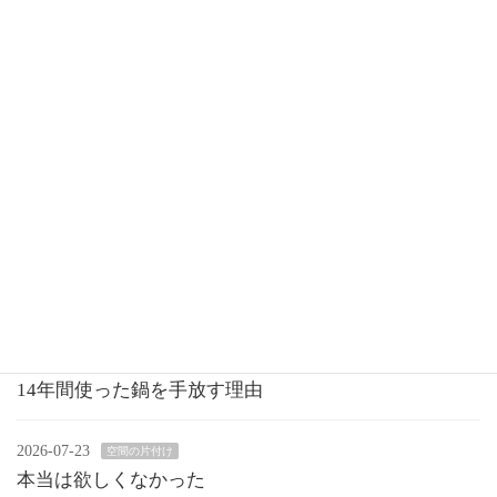
迷ったら買わない
空間の片付け
2026-06-07
洋服を買う時に迷うことあるよね？それ、かな
りの確率で着なくなる…⁡⁡洋服を買いに行くとき
って「買いたい」の手に入れたくてお店に行っ
たりネットショッピングしたりするだから少々
迷いがあっても買ってしまう⁡⁡ちょっと首周りが
広 […]
続きを読む
最近の投稿
2026-07-27
空間の片付け
14年間使った鍋を手放す理由
2026-07-23
空間の片付け
本当は欲しくなかった