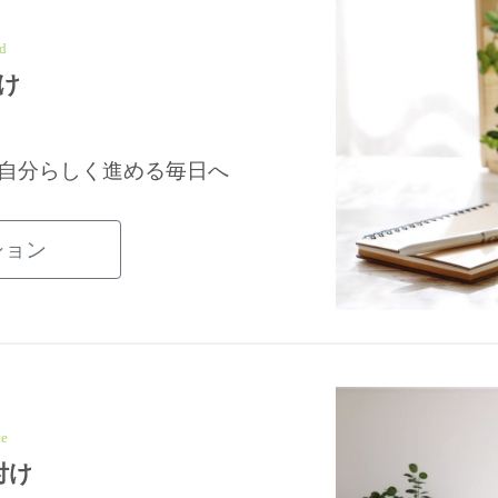
d
け
自分らしく進める毎日へ
ション
ce
付け