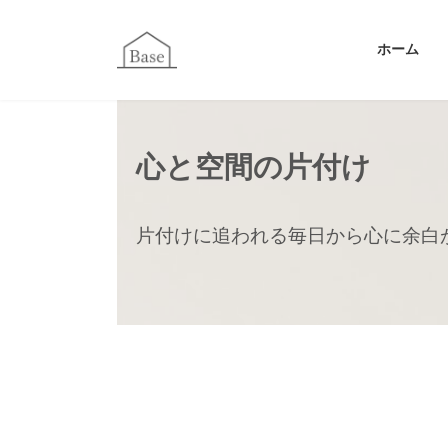
コ
ナ
ン
ビ
ホーム
テ
ゲ
ン
ー
ツ
シ
へ
ョ
心と空間の片付け
ス
ン
キ
に
ッ
移
片付けに追われる毎日から
心に余白
プ
動